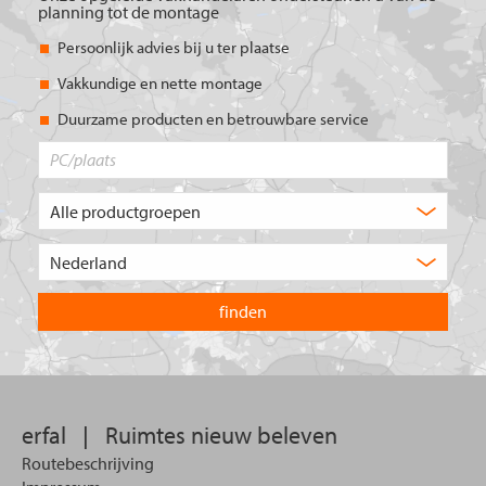
planning tot de montage
Persoonlijk advies bij u ter plaatse
Vakkundige en nette montage
Duurzame producten en betrouwbare service
PC/plaats
Welk
type
product
Kies
zoekt
het
u?
land
waarin
u
wilt
zoeken.
erfal
|
Ruimtes nieuw beleven
Routebeschrijving