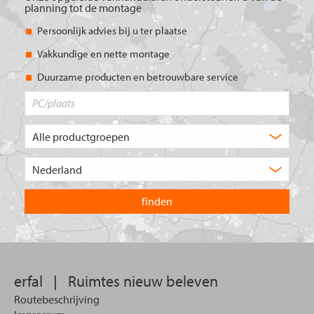
planning tot de montage
Persoonlijk advies bij u ter plaatse
Vakkundige en nette montage
Duurzame producten en betrouwbare service
PC/plaats
Welk
type
product
Kies
zoekt
het
u?
land
waarin
u
wilt
zoeken.
erfal
|
Ruimtes nieuw beleven
Routebeschrijving