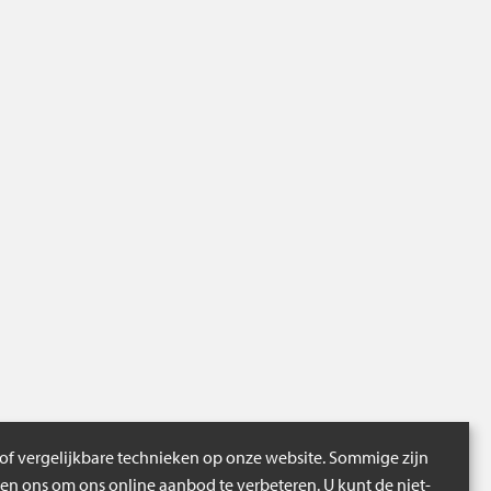
of vergelijkbare technieken op onze website. Sommige zijn
pen ons om ons online aanbod te verbeteren. U kunt de niet-