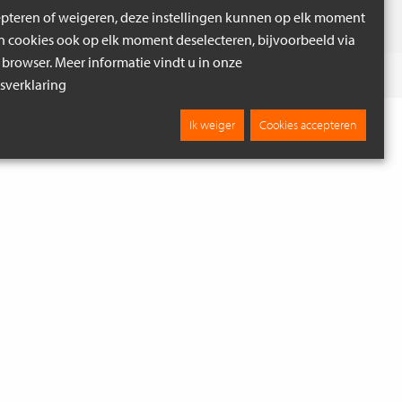
epteren of weigeren, deze instellingen kunnen op elk moment
cookies ook op elk moment deselecteren, bijvoorbeeld via
 browser. Meer informatie vindt u in onze
 IN BRUIN
Verder zoeken
verklaring
Ik weiger
Cookies accepteren