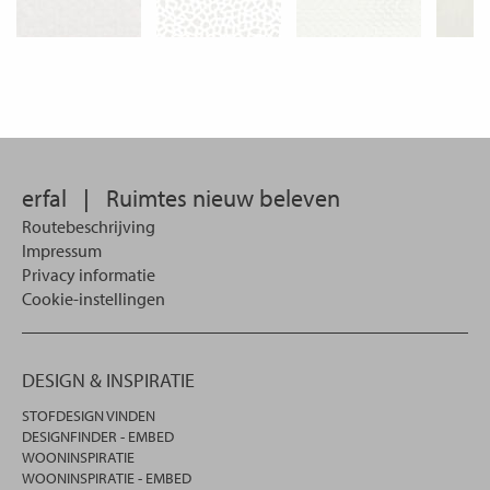
erfal
|
Ruimtes nieuw beleven
Routebeschrijving
Impressum
Privacy informatie
Cookie-instellingen
DESIGN & INSPIRATIE
STOFDESIGN VINDEN
DESIGNFINDER - EMBED
WOONINSPIRATIE
WOONINSPIRATIE - EMBED