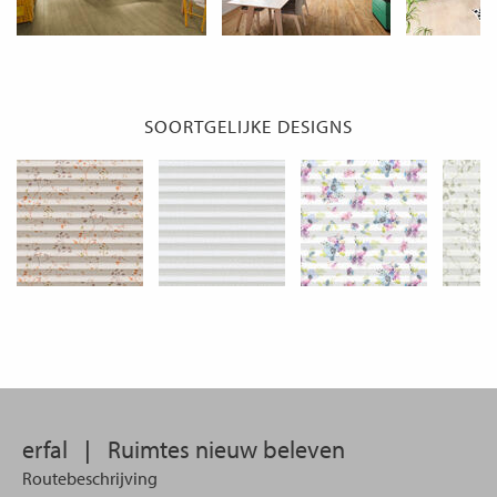
SOORTGELIJKE DESIGNS
erfal
|
Ruimtes nieuw beleven
Routebeschrijving