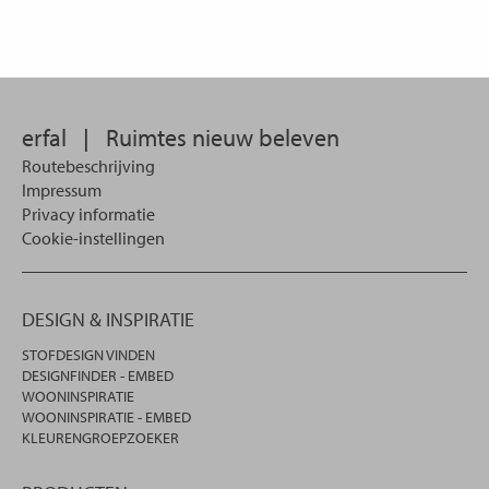
erfal
|
Ruimtes nieuw beleven
Routebeschrijving
Impressum
Privacy informatie
Cookie-instellingen
DESIGN & INSPIRATIE
STOFDESIGN VINDEN
DESIGNFINDER - EMBED
WOONINSPIRATIE
WOONINSPIRATIE - EMBED
KLEURENGROEPZOEKER