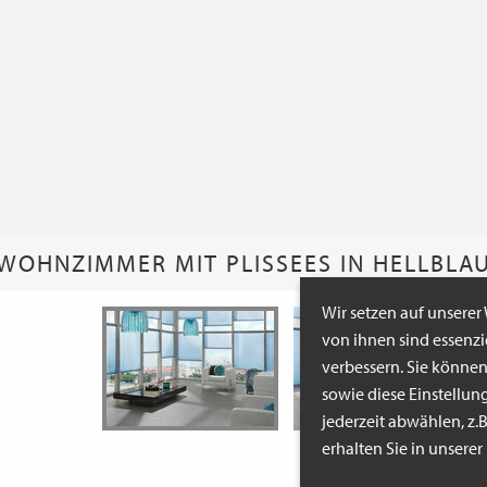
WOHNZIMMER MIT PLISSEES IN HELLBLA
Wir setzen auf unserer
von ihnen sind essenz
verbessern. Sie könne
sowie diese Einstellun
jederzeit abwählen, z.
erhalten Sie in unsere